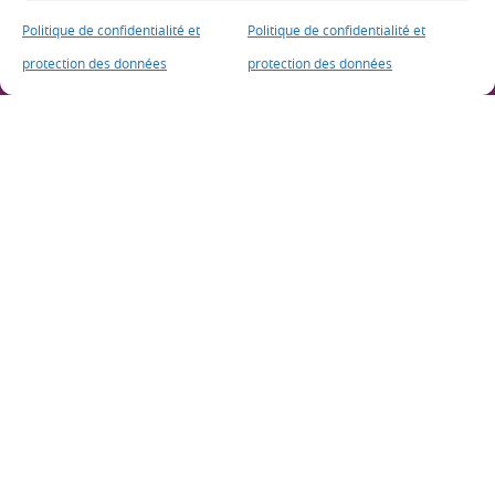
Politique de confidentialité et
Politique de confidentialité et
Club Rotary de Thetford Mines
protection des données
protection des données
8, rue Notre-Dame Est, CP 523
Thetford Mines (Québec), G6G 5T6
info@rotarytm.qc.ca
Le Rotary
Le Club